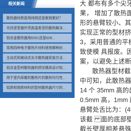
大 都布有多个尖
相关新闻
果， 增加了散热
散热器材质是用纯铜还是紫铜更好？
形的悬臂较小、其
光伏逆变器外壳高温发烫的散热解决...
实现正常的型材
铝合金散热器用6061还是606...
3，采用普通的平
常用四种电子散热片材料使用哪种好...
致使模 具报废。
主动式和被动式水冷散热器安装方法...
案，以避免上述断
铝合金型材散热器的挤压模具设计知...
散热器型材截长
用于室内采暖的散热片的散热均匀性...
中可知，此散热器型
铝质和铜质材料的型材散热器尺寸的...
14 个 35mm
0.5mm 高，1
悬臂处舌比为：(45
该截 面的底部壁厚
截长壁厚相差悬殊