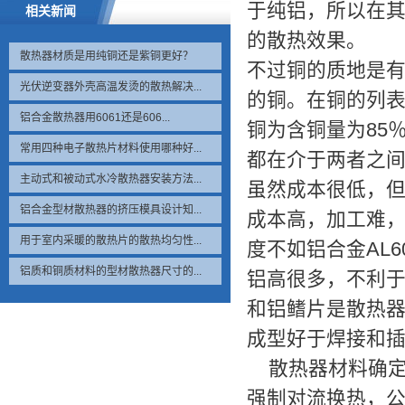
于纯铝，所以在
相关新闻
的散热效果。
散热器材质是用纯铜还是紫铜更好？
不过铜的质地是有
光伏逆变器外壳高温发烫的散热解决...
的铜。在铜的列表
铝合金散热器用6061还是606...
铜为含铜量为85
常用四种电子散热片材料使用哪种好...
都在介于两者之间
主动式和被动式水冷散热器安装方法...
虽然成本很低，
铝合金型材散热器的挤压模具设计知...
成本高，加工难
用于室内采暖的散热片的散热均匀性...
度不如铝合金AL
铝质和铜质材料的型材散热器尺寸的...
铝高很多，不利
和铝鳍片是散热
成型好于焊接和
散热器材料确定
强制对流换热，公式