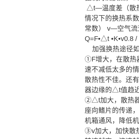
△t—温度差（散
情况下的换热系数为：
常数） v—空气
Q=F•△t •K•v0.8 
加强换热途径
①F增大，在散热
速不减低太多的
散热性不佳。还
器边缘的△t值趋
②△t加大，散热
座向鳍片的传递，
机箱通风，降低
③v加大，加快散