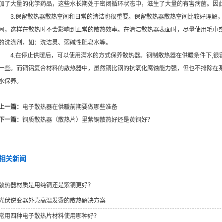
加了大量的化学药品，这些水长期处于密闭循环状态中，滋生了大量的有害病菌。因
3.保留散热器散热空间和日常的清洁也很重要。保留散热器散热空间比较好理解，
间，这样在散热时不会影响到正常的散热效率。在清洁散热器表面时，尽量使用毛巾
的洗涤剂，如：洗洁灵、弱碱性肥皂水等。
4.在停止供暖后，可以使用满水的方式保养散热器。钢制散热器在供暖条件下,很
一些。而铜铝复合材料的散热器中，虽然铜比钢的抗氧化腐蚀能力强，但也不排除在
水保养。
上一篇：
电子散热器在供暖前期要做哪些准备
下一篇：
铜质散热器（散热片）里紫铜散热好还是黄铜好？
相关新闻
散热器材质是用纯铜还是紫铜更好？
光伏逆变器外壳高温发烫的散热解决方案
常用四种电子散热片材料使用哪种好？